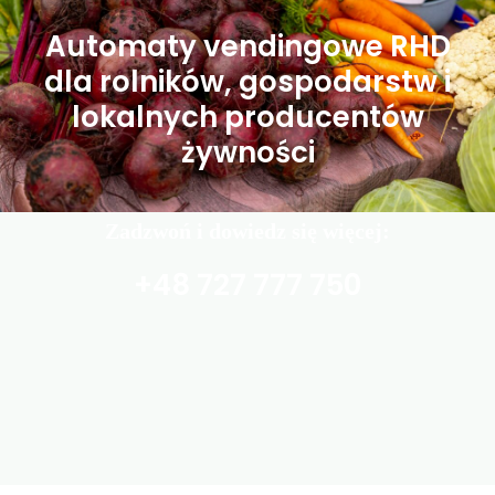
Automaty vendingowe RHD
dla rolników, gospodarstw i
lokalnych producentów
żywności
Zadzwoń i dowiedz się więcej:
+48 727 777 750