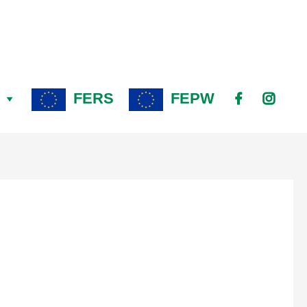
FERS
FEPW