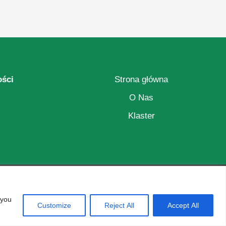
ości
Strona główna
O Nas
Klaster
Tak się żyje na tej wsi!
 you
Customize
Reject All
Accept All