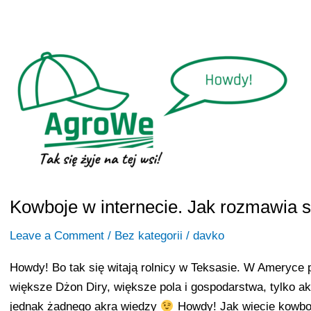
Kowboje
w
internecie.
Jak
rozmawia
się
o
rolnictwie
za
oceanem.
Kowboje w internecie. Jak rozmawia s
Leave a Comment
/
Bez kategorii
/
davko
Howdy! Bo tak się witają rolnicy w Teksasie. W Ameryce 
większe Dżon Diry, większe pola i gospodarstwa, tylko ak
jednak żadnego akra wiedzy
Howdy! Jak wiecie kowboje