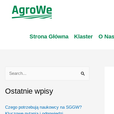
Skip
to
content
Strona Główna
Klaster
O Na
S
e
Ostatnie wpisy
a
r
Czego potrzebują naukowcy na SGGW?
c
Kluczowe pytania i odpowiedzi.