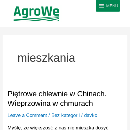
Skip
MENU
to
content
mieszkania
Piętrowe chlewnie w Chinach.
Piętrowe
chlewnie
Wieprzowina w chmurach
w
Leave a Comment
/
Bez kategorii
/
davko
Chinach.
Wieprzowina
Myślę, że większość z nas nie mieszka dosyć