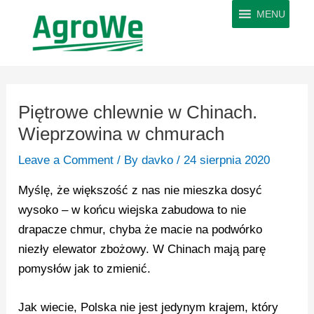
Skip
MENU
to
content
Post
navigation
Piętrowe chlewnie w Chinach.
Wieprzowina w chmurach
Leave a Comment
/ By
davko
/
24 sierpnia 2020
Myślę, że większość z nas nie mieszka dosyć
wysoko – w końcu wiejska zabudowa to nie
drapacze chmur, chyba że macie na podwórko
niezły elewator zbożowy. W Chinach mają parę
pomysłów jak to zmienić.
Jak wiecie, Polska nie jest jedynym krajem, który