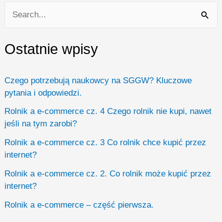
S
e
Ostatnie wpisy
a
r
Czego potrzebują naukowcy na SGGW? Kluczowe
c
pytania i odpowiedzi.
h
Rolnik a e-commerce cz. 4 Czego rolnik nie kupi, nawet
f
jeśli na tym zarobi?
o
Rolnik a e-commerce cz. 3 Co rolnik chce kupić przez
r
internet?
:
Rolnik a e-commerce cz. 2. Co rolnik może kupić przez
internet?
Rolnik a e-commerce – część pierwsza.