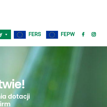
y
FERS
FEPW
twie!
a dotacji
firm