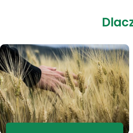
Dlac
Dlac