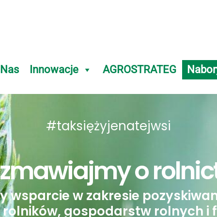
 Nas
Innowacje
AGROSTRATEG
Nabor
#taksiężyjenatejwsi
zmawiajmy o rolnic
y wsparcie w zakresie pozyskiwani
 rolników, gospodarstw rolnych i 