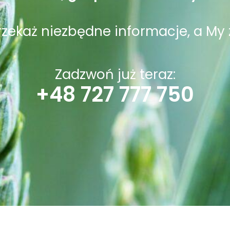
przekaż niezbędne informacje, a My 
Zadzwoń już teraz:
+48 727 777 750