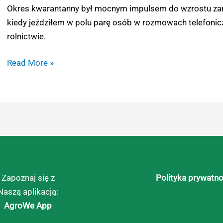
część
Okres kwarantanny był mocnym impulsem do wzrostu zam
pierwsza.
kiedy jeździłem w polu parę osób w rozmowach telefoni
rolnictwie.
Read More »
Zapoznaj się z
Polityka prywatno
Naszą aplikacją:
AgroWe App