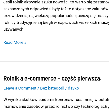
commerce
Jeśli rolnik aktywnie szuka nowości, to warto się zastan
cz.
zaznaczonych odpowiedzi były też te dotyczące zakupów pr
2.
przewidzenia, największą popularnością cieszą się maszy
Co
rolnicy tradycyjnie są biegli w naprawach wszelkich mas
rolnik
używanych
może
kupić
Read More »
przez
internet?
Rolnik a e-commerce – część pierwsza.
Rolnik
a
Leave a Comment
/
Bez kategorii
/
davko
e-
commerce
W wyniku skutków epidemii konronawirusa mniej w ostat
–
marnowaniu zasobów przez rolnictwo czy technologiach „r