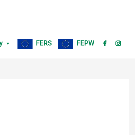
y
FERS
FEPW