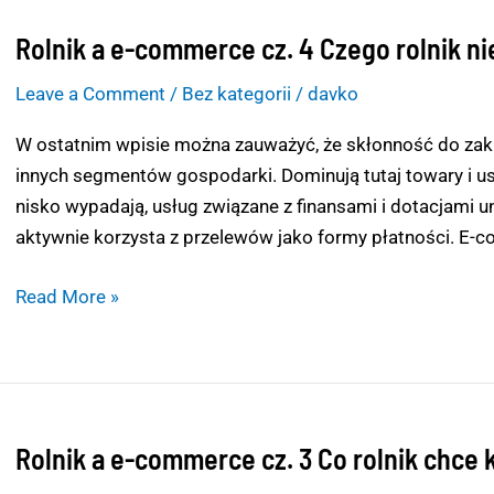
Rolnik a e-commerce cz. 4 Czego rolnik nie
Rolnik
a
Leave a Comment
/
Bez kategorii
/
davko
e-
commerce
W ostatnim wpisie można zauważyć, że skłonność do zakup
cz.
innych segmentów gospodarki. Dominują tutaj towary i us
4
nisko wypadają, usług związane z finansami i dotacjami 
Czego
aktywnie korzysta z przelewów jako formy płatności. E-c
rolnik
nie
Read More »
kupi,
nawet
jeśli
na
tym
Rolnik a e-commerce cz. 3 Co rolnik chce 
Rolnik
zarobi?
a