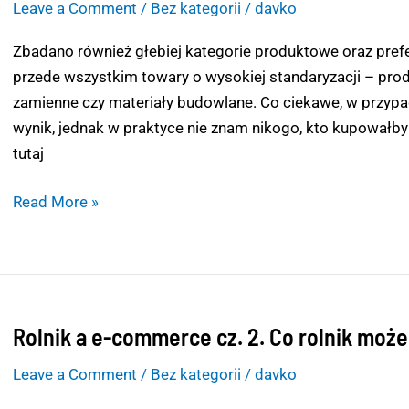
Leave a Comment
/
Bez kategorii
/
davko
e-
commerce
Zbadano również głebiej kategorie produktowe oraz pref
cz.
przede wszystkim towary o wysokiej standaryzacji – prod
3
zamienne czy materiały budowlane. Co ciekawe, w przypa
Co
wynik, jednak w praktyce nie znam nikogo, kto kupowałby b
rolnik
tutaj
chce
kupić
Read More »
przez
internet?
Rolnik a e-commerce cz. 2. Co rolnik może
Rolnik
a
Leave a Comment
/
Bez kategorii
/
davko
e-