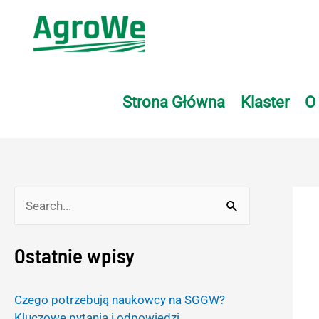
Skip
to
content
Strona Główna
Klaster
O
S
e
Ostatnie wpisy
a
r
Czego potrzebują naukowcy na SGGW?
c
Kluczowe pytania i odpowiedzi.