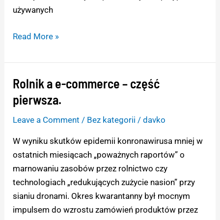
używanych
Read More »
Rolnik a e-commerce – część
Rolnik
a
pierwsza.
e-
Leave a Comment
/
Bez kategorii
/
davko
commerce
–
W wyniku skutków epidemii konronawirusa mniej w
część
ostatnich miesiącach „poważnych raportów” o
pierwsza.
marnowaniu zasobów przez rolnictwo czy
technologiach „redukujących zużycie nasion” przy
sianiu dronami. Okres kwarantanny był mocnym
impulsem do wzrostu zamówień produktów przez