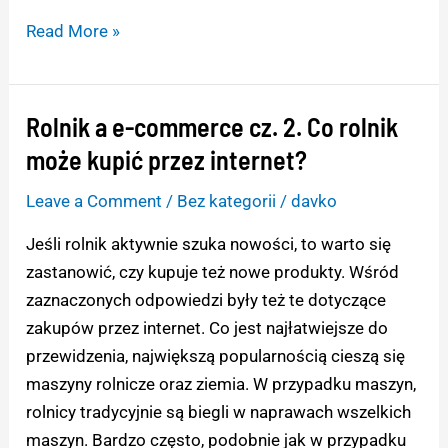
Read More »
Rolnik a e-commerce cz. 2. Co rolnik
Rolnik
a
może kupić przez internet?
e-
Leave a Comment
/
Bez kategorii
/
davko
commerce
cz.
Jeśli rolnik aktywnie szuka nowości, to warto się
2.
zastanowić, czy kupuje też nowe produkty. Wśród
Co
zaznaczonych odpowiedzi były też te dotyczące
rolnik
zakupów przez internet. Co jest najłatwiejsze do
może
przewidzenia, największą popularnością cieszą się
kupić
maszyny rolnicze oraz ziemia. W przypadku maszyn,
przez
rolnicy tradycyjnie są biegli w naprawach wszelkich
internet?
maszyn. Bardzo często, podobnie jak w przypadku