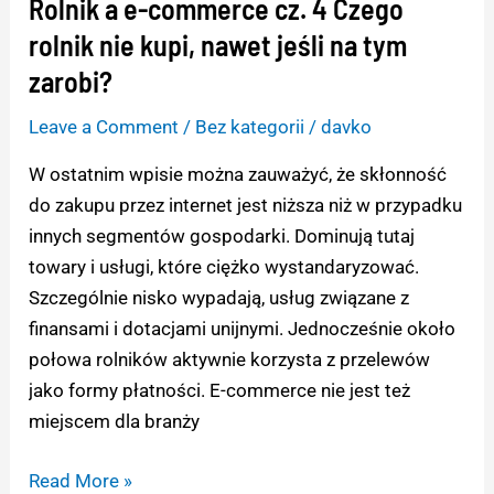
Rolnik a e-commerce cz. 4 Czego
Rolnik
a
rolnik nie kupi, nawet jeśli na tym
e-
zarobi?
commerce
Leave a Comment
/
Bez kategorii
/
davko
cz.
4
W ostatnim wpisie można zauważyć, że skłonność
Czego
do zakupu przez internet jest niższa niż w przypadku
rolnik
innych segmentów gospodarki. Dominują tutaj
nie
towary i usługi, które ciężko wystandaryzować.
kupi,
Szczególnie nisko wypadają, usług związane z
nawet
finansami i dotacjami unijnymi. Jednocześnie około
jeśli
połowa rolników aktywnie korzysta z przelewów
na
jako formy płatności. E-commerce nie jest też
tym
miejscem dla branży
zarobi?
Read More »