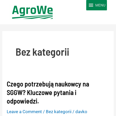
Skip
MENU
to
content
Post
pagination
Bez kategorii
Czego potrzebują naukowcy na
Czego
potrzebują
SGGW? Kluczowe pytania i
naukowcy
odpowiedzi.
na
Leave a Comment
/
Bez kategorii
/
davko
SGGW?