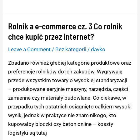
Rolnik a e-commerce cz. 3 Co rolnik
Rolnik
a
chce kupić przez internet?
e-
Leave a Comment
/
Bez kategorii
/
davko
commerce
cz.
Zbadano również głebiej kategorie produktowe oraz
3
preferencje rolników do ich zakupów. Wygrywają
Co
przede wszystkim towary o wysokiej standaryzacji
rolnik
– produkowane seryjnie maszyny, narzędzia, części
chce
zamienne czy materiały budowlane. Co ciekawe, w
kupić
przypadku tych ostatnich osiągnięto całkiem wysoki
przez
wynik, jednak w praktyce nie znam nikogo, kto
internet?
kupowałby bloczki czy beton online – koszty
logistyki są tutaj