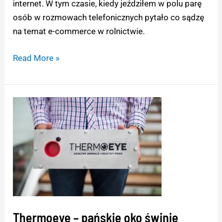
internet. W tym czasie, kiedy jeździłem w polu parę
osób w rozmowach telefonicznych pytało co sądzę
na temat e-commerce w rolnictwie.
Read More »
Thermoeye
–
pańskie
oko
świnie
tuczy
Thermoeye – pańskie oko świnie