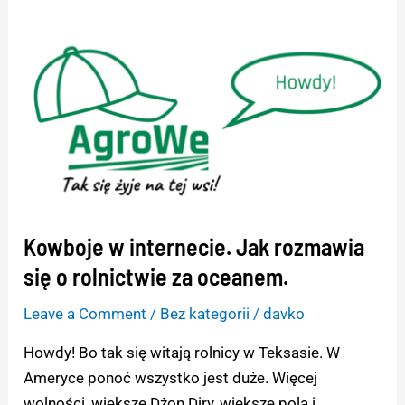
Kowboje
w
internecie.
Jak
rozmawia
się
o
rolnictwie
za
Kowboje w internecie. Jak rozmawia
oceanem.
się o rolnictwie za oceanem.
Leave a Comment
/
Bez kategorii
/
davko
Howdy! Bo tak się witają rolnicy w Teksasie. W
Ameryce ponoć wszystko jest duże. Więcej
wolności, większe Dżon Diry, większe pola i