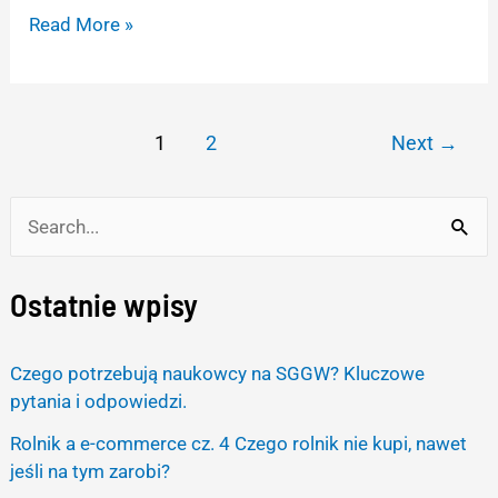
Read More »
1
2
Next
→
S
e
Ostatnie wpisy
a
r
Czego potrzebują naukowcy na SGGW? Kluczowe
c
pytania i odpowiedzi.
h
Rolnik a e-commerce cz. 4 Czego rolnik nie kupi, nawet
f
jeśli na tym zarobi?