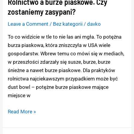
Rolnictwo a burze piaskowe. Czy
Rolnictwo
a
zostaniemy zasypani?
burze
Leave a Comment
/
Bez kategorii
/
davko
piaskowe.
Czy
To co widzicie w tle to nie las ani mgła. To potężna
zostaniemy
burza piaskowa, która zniszczyła w USA wiele
zasypani?
gospodarstw. Wbrew temu co mówi się w mediach,
w przeszłości zdarzały się susze, burze, burze
śnieżne a nawet burze piaskowe. Dla praktyków
rolnictwa najciekawszym przypadkiem może być
dust bowl – potężne burze piaskowe mające
miejsce w
Read More »