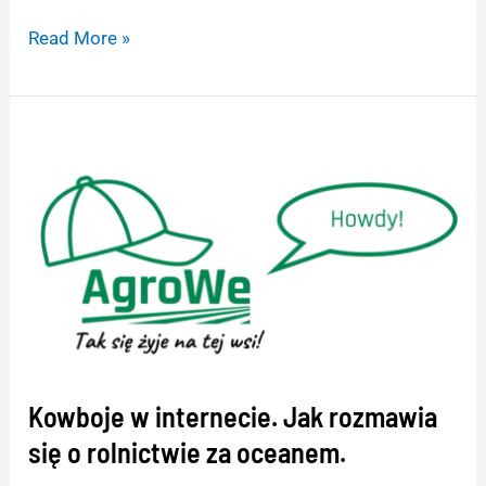
Read More »
Kowboje
w
internecie.
Jak
rozmawia
się
o
rolnictwie
za
Kowboje w internecie. Jak rozmawia
oceanem.
się o rolnictwie za oceanem.