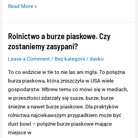
Read More »
Rolnictwo a burze piaskowe. Czy
Rolnictwo
a
zostaniemy zasypani?
burze
Leave a Comment
/
Bez kategorii
/
davko
piaskowe.
Czy
To co widzicie w tle to nie las ani mgła. To potężna
zostaniemy
burza piaskowa, która zniszczyła w USA wiele
zasypani?
gospodarstw. Wbrew temu co mówi się w mediach,
w przeszłości zdarzały się susze, burze, burze
śnieżne a nawet burze piaskowe. Dla praktyków
rolnictwa najciekawszym przypadkiem może być
dust bowl – potężne burze piaskowe mające
miejsce w