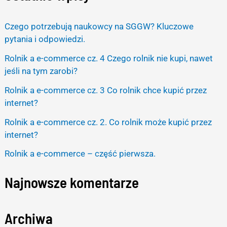
r
Czego potrzebują naukowcy na SGGW? Kluczowe
c
pytania i odpowiedzi.
h
Rolnik a e-commerce cz. 4 Czego rolnik nie kupi, nawet
f
jeśli na tym zarobi?
o
Rolnik a e-commerce cz. 3 Co rolnik chce kupić przez
r
internet?
:
Rolnik a e-commerce cz. 2. Co rolnik może kupić przez
internet?
Rolnik a e-commerce – część pierwsza.
Najnowsze komentarze
Archiwa