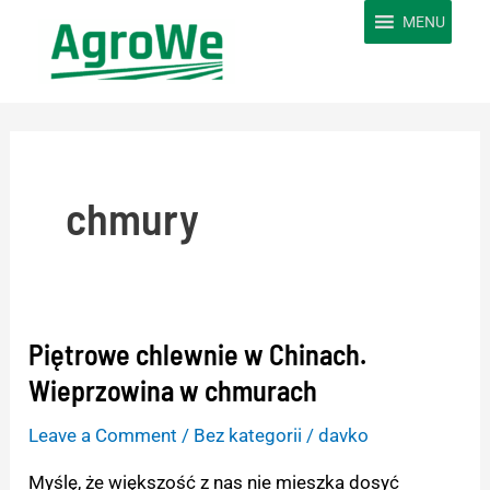
Skip
MENU
to
content
chmury
Piętrowe chlewnie w Chinach.
Piętrowe
chlewnie
Wieprzowina w chmurach
w
Leave a Comment
/
Bez kategorii
/
davko
Chinach.
Wieprzowina
Myślę, że większość z nas nie mieszka dosyć