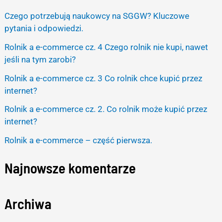
r
Czego potrzebują naukowcy na SGGW? Kluczowe
c
pytania i odpowiedzi.
h
Rolnik a e-commerce cz. 4 Czego rolnik nie kupi, nawet
f
jeśli na tym zarobi?
o
Rolnik a e-commerce cz. 3 Co rolnik chce kupić przez
r
internet?
:
Rolnik a e-commerce cz. 2. Co rolnik może kupić przez
internet?
Rolnik a e-commerce – część pierwsza.
Najnowsze komentarze
Archiwa