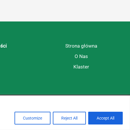
ści
Strona główna
O Nas
Klaster
Tak się żyje na tej wsi!
Customize
Reject All
Accept All