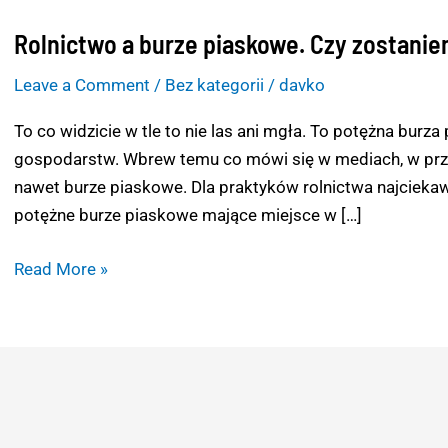
Rolnictwo a burze piaskowe. Czy zostani
Rolnictwo
a
Leave a Comment
/
Bez kategorii
/
davko
burze
piaskowe.
To co widzicie w tle to nie las ani mgła. To potężna burz
Czy
gospodarstw. Wbrew temu co mówi się w mediach, w przesz
zostaniemy
nawet burze piaskowe. Dla praktyków rolnictwa najciek
zasypani?
potężne burze piaskowe mające miejsce w […]
Read More »