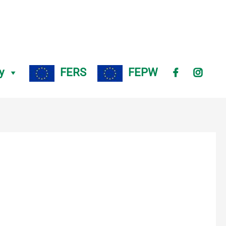
y
FERS
FEPW