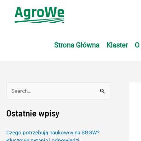
Skip
to
content
Strona Główna
Klaster
O
S
e
Ostatnie wpisy
a
r
Czego potrzebują naukowcy na SGGW?
c
Kluczowe pytania i odpowiedzi.