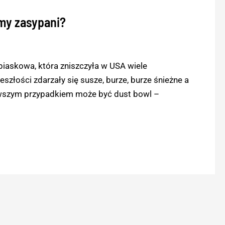
emy zasypani?
a piaskowa, która zniszczyła w USA wiele
łości zdarzały się susze, burze, burze śnieżne a
awszym przypadkiem może być dust bowl –