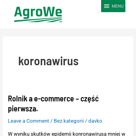
Skip
MENU
to
content
koronawirus
Rolnik a e-commerce – część
Rolnik
a
pierwsza.
e-
Leave a Comment
/
Bez kategorii
/
davko
commerce
–
W wyniku skutków epidemii konronawirusa mniej w