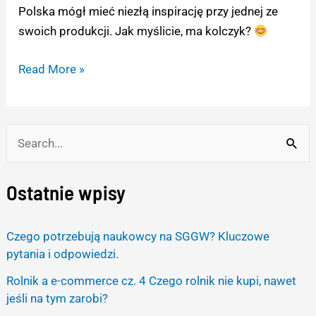
Polska mógł mieć niezłą inspirację przy jednej ze
swoich produkcji. Jak myślicie, ma kolczyk?
Read More »
S
e
Ostatnie wpisy
a
r
Czego potrzebują naukowcy na SGGW? Kluczowe
c
pytania i odpowiedzi.
h
Rolnik a e-commerce cz. 4 Czego rolnik nie kupi, nawet
f
jeśli na tym zarobi?
o