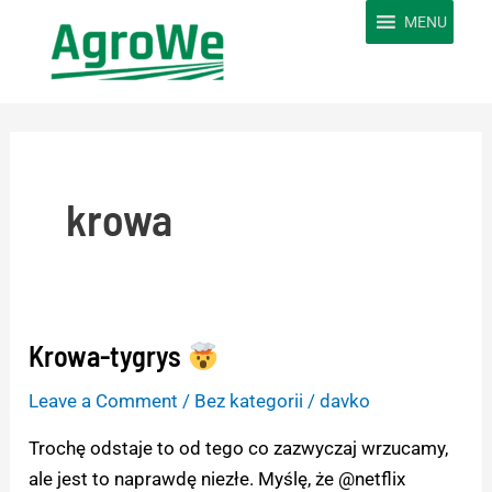
Skip
MENU
to
content
krowa
Krowa-tygrys
Krowa-
tygrys
Leave a Comment
/
Bez kategorii
/
davko
Trochę odstaje to od tego co zazwyczaj wrzucamy,
ale jest to naprawdę niezłe. Myślę, że @netflix