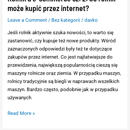
a
może kupić przez internet?
e-
Leave a Comment
/
Bez kategorii
/
davko
commerce
cz.
Jeśli rolnik aktywnie szuka nowości, to warto się
2.
zastanowić, czy kupuje też nowe produkty. Wśród
Co
zaznaczonych odpowiedzi były też te dotyczące
rolnik
zakupów przez internet. Co jest najłatwiejsze do
może
przewidzenia, największą popularnością cieszą się
kupić
maszyny rolnicze oraz ziemia. W przypadku maszyn,
przez
rolnicy tradycyjnie są biegli w naprawach wszelkich
internet?
maszyn. Bardzo często, podobnie jak w przypadku
używanych
Read More »