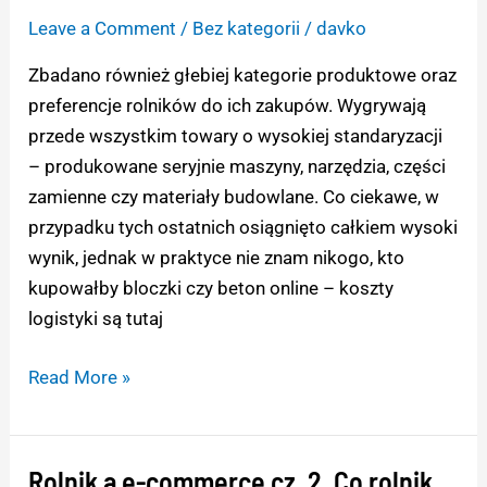
e-
Leave a Comment
/
Bez kategorii
/
davko
commerce
cz.
Zbadano również głebiej kategorie produktowe oraz
3
preferencje rolników do ich zakupów. Wygrywają
Co
przede wszystkim towary o wysokiej standaryzacji
rolnik
– produkowane seryjnie maszyny, narzędzia, części
chce
zamienne czy materiały budowlane. Co ciekawe, w
kupić
przypadku tych ostatnich osiągnięto całkiem wysoki
przez
wynik, jednak w praktyce nie znam nikogo, kto
internet?
kupowałby bloczki czy beton online – koszty
logistyki są tutaj
Read More »
Rolnik a e-commerce cz. 2. Co rolnik
Rolnik