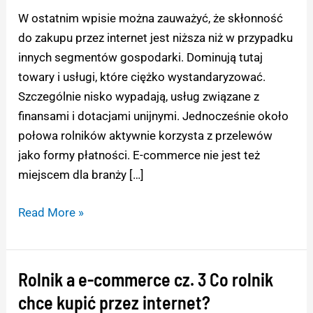
4
W ostatnim wpisie można zauważyć, że skłonność
Czego
do zakupu przez internet jest niższa niż w przypadku
rolnik
innych segmentów gospodarki. Dominują tutaj
nie
towary i usługi, które ciężko wystandaryzować.
kupi,
Szczególnie nisko wypadają, usług związane z
nawet
finansami i dotacjami unijnymi. Jednocześnie około
jeśli
połowa rolników aktywnie korzysta z przelewów
na
jako formy płatności. E-commerce nie jest też
tym
miejscem dla branży […]
zarobi?
Read More »
Rolnik a e-commerce cz. 3 Co rolnik
Rolnik
a
chce kupić przez internet?