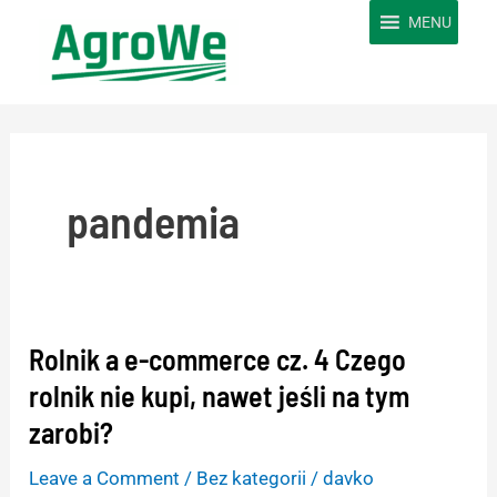
Skip
MENU
to
content
pandemia
Rolnik a e-commerce cz. 4 Czego
Rolnik
a
rolnik nie kupi, nawet jeśli na tym
e-
zarobi?
commerce
Leave a Comment
/
Bez kategorii
/
davko
cz.