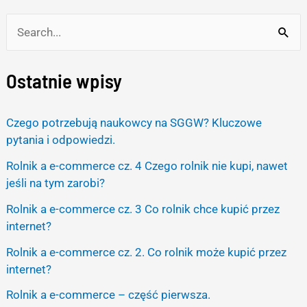
S
e
Ostatnie wpisy
a
r
Czego potrzebują naukowcy na SGGW? Kluczowe
c
pytania i odpowiedzi.
h
Rolnik a e-commerce cz. 4 Czego rolnik nie kupi, nawet
f
jeśli na tym zarobi?
o
Rolnik a e-commerce cz. 3 Co rolnik chce kupić przez
r
internet?
:
Rolnik a e-commerce cz. 2. Co rolnik może kupić przez
internet?
Rolnik a e-commerce – część pierwsza.