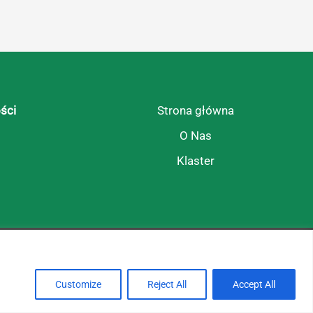
ści
Strona główna
O Nas
Klaster
Tak się żyje na tej wsi!
Customize
Reject All
Accept All