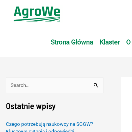
Skip
to
content
Strona Główna
Klaster
O
S
e
Ostatnie wpisy
a
r
Czego potrzebują naukowcy na SGGW?
c
Kluczowe pytania i odpowiedzi.