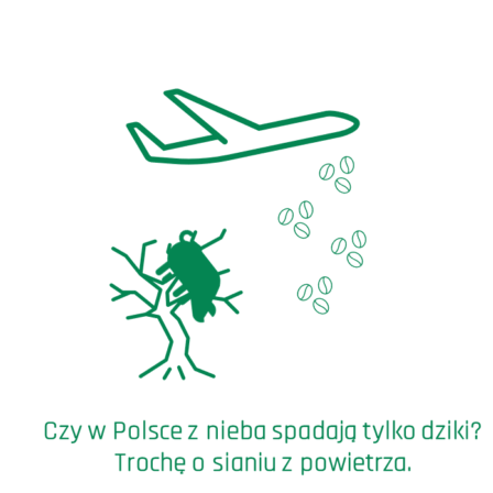
Obsiewanie
z
samolotu