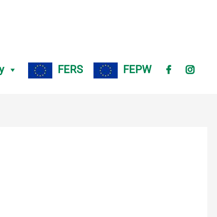
y
FERS
FEPW