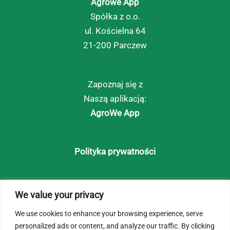
Agrowe App
Spółka z o.o.
ul. Kościelna 64
21-200 Parczew
Zapoznaj się z
Naszą aplikacją:
AgroWe App
Polityka prywatności
Strona główna
We value your privacy
O Nas
We use cookies to enhance your browsing experience, serve
personalized ads or content, and analyze our traffic. By clicking
Klaster