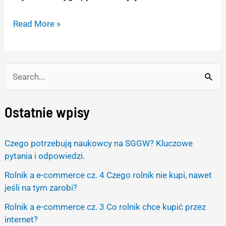
Read More »
S
e
Ostatnie wpisy
a
r
Czego potrzebują naukowcy na SGGW? Kluczowe
c
pytania i odpowiedzi.
h
Rolnik a e-commerce cz. 4 Czego rolnik nie kupi, nawet
f
jeśli na tym zarobi?
o
Rolnik a e-commerce cz. 3 Co rolnik chce kupić przez
r
internet?