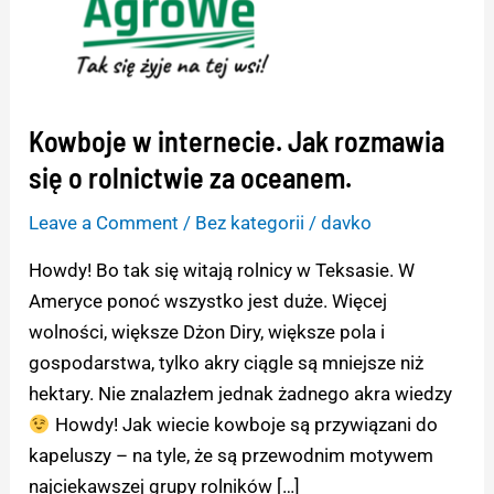
się
o
rolnictwie
za
Kowboje w internecie. Jak rozmawia
oceanem.
się o rolnictwie za oceanem.
Leave a Comment
/
Bez kategorii
/
davko
Howdy! Bo tak się witają rolnicy w Teksasie. W
Ameryce ponoć wszystko jest duże. Więcej
wolności, większe Dżon Diry, większe pola i
gospodarstwa, tylko akry ciągle są mniejsze niż
hektary. Nie znalazłem jednak żadnego akra wiedzy
Howdy! Jak wiecie kowboje są przywiązani do
kapeluszy – na tyle, że są przewodnim motywem
najciekawszej grupy rolników […]