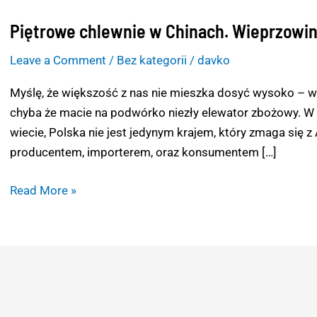
Piętrowe chlewnie w Chinach. Wieprzowi
Piętrowe
chlewnie
Leave a Comment
/
Bez kategorii
/
davko
w
Chinach.
Myślę, że większość z nas nie mieszka dosyć wysoko – w
Wieprzowina
chyba że macie na podwórko niezły elewator zbożowy. W 
w
wiecie, Polska nie jest jedynym krajem, który zmaga się 
chmurach
producentem, importerem, oraz konsumentem […]
Read More »