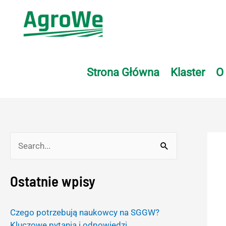
Skip
to
content
Strona Główna
Klaster
O
S
e
Ostatnie wpisy
a
r
Czego potrzebują naukowcy na SGGW?
c
Kluczowe pytania i odpowiedzi.