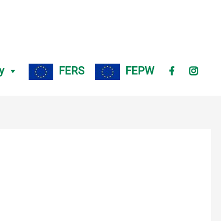
y
FERS
FEPW