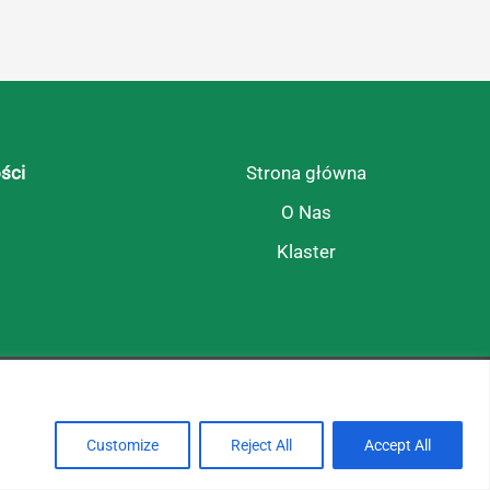
ści
Strona główna
O Nas
Klaster
Tak się żyje na tej wsi!
Customize
Reject All
Accept All