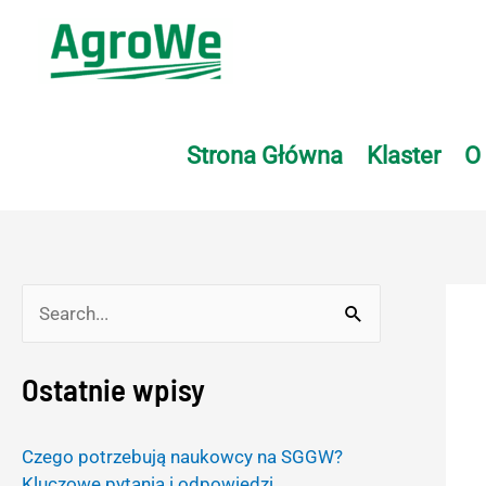
Skip
to
content
Strona Główna
Klaster
O
Post
S
navi
e
Ostatnie wpisy
a
r
Czego potrzebują naukowcy na SGGW?
c
Kluczowe pytania i odpowiedzi.