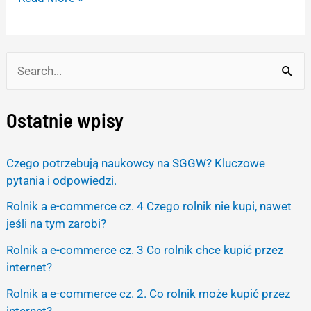
S
e
Ostatnie wpisy
a
r
Czego potrzebują naukowcy na SGGW? Kluczowe
c
pytania i odpowiedzi.
h
Rolnik a e-commerce cz. 4 Czego rolnik nie kupi, nawet
f
jeśli na tym zarobi?
o
Rolnik a e-commerce cz. 3 Co rolnik chce kupić przez
r
internet?
:
Rolnik a e-commerce cz. 2. Co rolnik może kupić przez
internet?