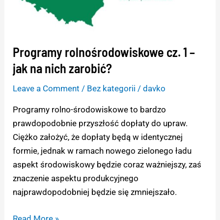
jak
na
nich
Programy rolnośrodowiskowe cz. 1 –
zarobić?
jak na nich zarobić?
Leave a Comment
/
Bez kategorii
/
davko
Programy rolno-środowiskowe to bardzo
prawdopodobnie przyszłość dopłaty do upraw.
Ciężko założyć, że dopłaty będą w identycznej
formie, jednak w ramach nowego zielonego ładu
aspekt środowiskowy będzie coraz ważniejszy, zaś
znaczenie aspektu produkcyjnego
najprawdopodobniej będzie się zmniejszało.
Read More »