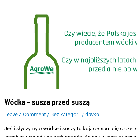
Wódka
–
susza
przed
suszą
Wódka – susza przed suszą
Leave a Comment
/
Bez kategorii
/
davko
Jeśli słyszymy o wódce i suszy to kojarzy nam się raczej 
latach ze względu na brak opadów śniegu w zimę susza 