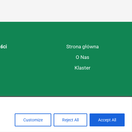
ści
Strona główna
O Nas
Klaster
Tak się żyje na tej wsi!
Customize
Reject All
Accept All