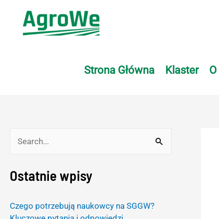
Skip
to
content
Strona Główna
Klaster
O
S
e
Ostatnie wpisy
a
r
Czego potrzebują naukowcy na SGGW?
c
Kluczowe pytania i odpowiedzi.