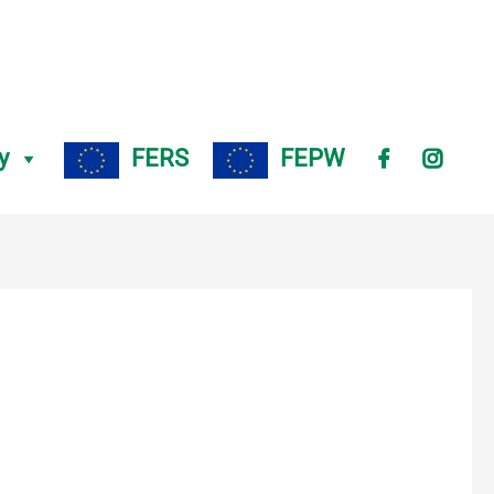
y
FERS
FEPW