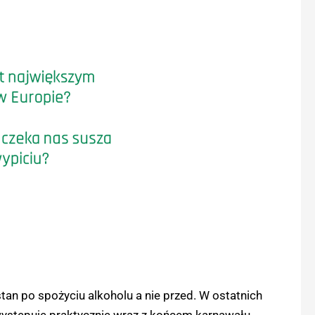
stan po spożyciu alkoholu a nie przed. W ostatnich
występuję praktycznie wraz z końcem karnawału